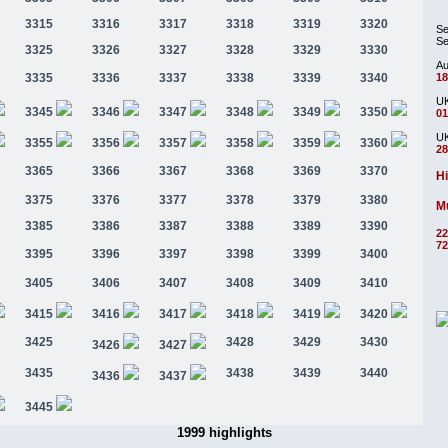
3315
3316
3317
3318
3319
3320
Se
Se
3325
3326
3327
3328
3329
3330
Au
3335
3336
3337
3338
3339
3340
18
UK
3345
3346
3347
3348
3349
3350
01
UK
3355
3356
3357
3358
3359
3360
28
3365
3366
3367
3368
3369
3370
Hi
3375
3376
3377
3378
3379
3380
Mu
3385
3386
3387
3388
3389
3390
22
72
3395
3396
3397
3398
3399
3400
3405
3406
3407
3408
3409
3410
3415
3416
3417
3418
3419
3420
3425
3428
3429
3430
3426
3427
3435
3438
3439
3440
3436
3437
3445
1999 highlights