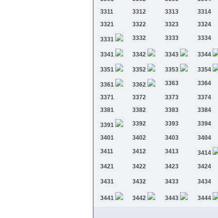
3311
3312
3313
3314
3321
3322
3323
3324
3332
3333
3334
3331
3341
3342
3343
3344
3351
3352
3353
3354
3363
3364
3361
3362
3371
3372
3373
3374
3381
3382
3383
3384
3392
3393
3394
3391
3401
3402
3403
3404
3411
3412
3413
3414
3421
3422
3423
3424
3431
3432
3433
3434
3441
3442
3443
3444