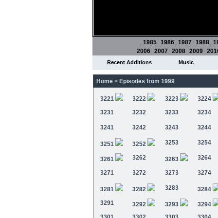
1985
1986
1987
1988
1
2006
2007
2008
2009
201
Recent Additions
Music
Home
>
Episodes from 1999
3221
3222
3223
3224
3231
3232
3233
3234
3241
3242
3243
3244
3253
3254
3251
3252
3262
3264
3261
3263
3271
3272
3273
3274
3283
3281
3282
3284
3291
3292
3293
3294
3301
3302
3303
3304