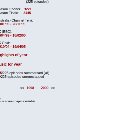
(225 episodes)
ason Opener:
3221
ason Finale:
3445
stralia (Channel Ten):
/01/99 - 26/11/99
 (BBC):
/04/99 - 18/02/00
 Gold:
/10/04 - 19/04/05
ghlights of year
sic for year
5
/225 episodes summarised (all)
/225 episodes screencapped
<<
1998
-
2000
>>
= screencaps available