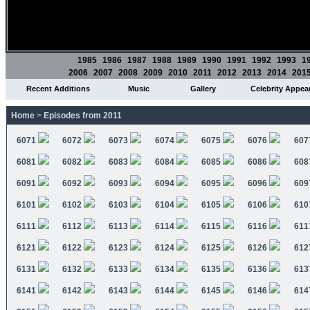
1985
1986
1987
1988
1989
1990
1991
1992
1993
1
2006
2007
2008
2009
2010
2011
2012
2013
2014
201
Recent Additions
Music
Gallery
Celebrity Appea
Home
>
Episodes from 2011
6071
6072
6073
6074
6075
6076
607
6081
6082
6083
6084
6085
6086
608
6091
6092
6093
6094
6095
6096
609
6101
6102
6103
6104
6105
6106
610
6111
6112
6113
6114
6115
6116
611
6121
6122
6123
6124
6125
6126
612
6131
6132
6133
6134
6135
6136
613
6141
6142
6143
6144
6145
6146
614