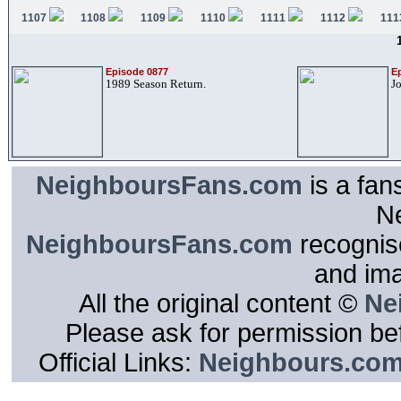
1107
1108
1109
1110
1111
1112
111
Episode 0877
E
1989 Season Return.
J
NeighboursFans.com
is a fan
N
NeighboursFans.com
recognise
and im
All the original content ©
Ne
Please ask for permission bef
Official Links:
Neighbours.co