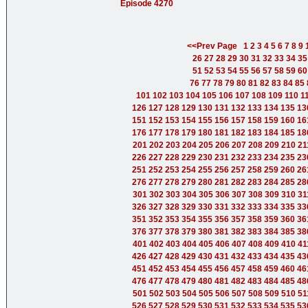
Episode 4270
<<Prev Page
1
2
3
4
5
6
7
8
9
26
27
28
29
30
31
32
33
34
35
51
52
53
54
55
56
57
58
59
60
76
77
78
79
80
81
82
83
84
85
101
102
103
104
105
106
107
108
109
110
1
126
127
128
129
130
131
132
133
134
135
13
151
152
153
154
155
156
157
158
159
160
16
176
177
178
179
180
181
182
183
184
185
18
201
202
203
204
205
206
207
208
209
210
21
226
227
228
229
230
231
232
233
234
235
23
251
252
253
254
255
256
257
258
259
260
26
276
277
278
279
280
281
282
283
284
285
28
301
302
303
304
305
306
307
308
309
310
31
326
327
328
329
330
331
332
333
334
335
33
351
352
353
354
355
356
357
358
359
360
36
376
377
378
379
380
381
382
383
384
385
38
401
402
403
404
405
406
407
408
409
410
41
426
427
428
429
430
431
432
433
434
435
43
451
452
453
454
455
456
457
458
459
460
46
476
477
478
479
480
481
482
483
484
485
48
501
502
503
504
505
506
507
508
509
510
51
526
527
528
529
530
531
532
533
534
535
53