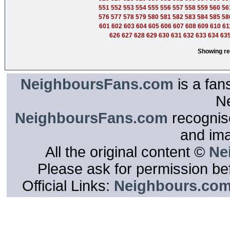
551
552
553
554
555
556
557
558
559
560
56
576
577
578
579
580
581
582
583
584
585
58
601
602
603
604
605
606
607
608
609
610
61
626
627
628
629
630
631
632
633
634
63
Showing re
NeighboursFans.com
is a fan
N
NeighboursFans.com
recognise
and im
All the original content ©
Ne
Please ask for permission bef
Official Links:
Neighbours.co