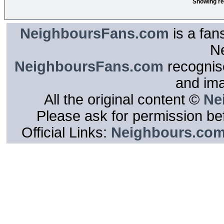
Showing re
NeighboursFans.com
is a fan
N
NeighboursFans.com
recognise
and im
All the original content ©
Ne
Please ask for permission bef
Official Links:
Neighbours.co