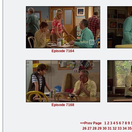
Episode 7164
Episode 7168
<<Prev Page
1
2
3
4
5
6
7
8
9
26
27
28
29
30
31
32
33
34
35