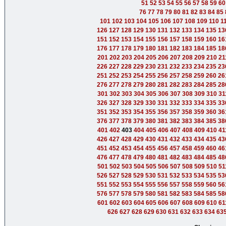
51
52
53
54
55
56
57
58
59
60
76
77
78
79
80
81
82
83
84
85
101
102
103
104
105
106
107
108
109
110
1
126
127
128
129
130
131
132
133
134
135
13
151
152
153
154
155
156
157
158
159
160
16
176
177
178
179
180
181
182
183
184
185
18
201
202
203
204
205
206
207
208
209
210
21
226
227
228
229
230
231
232
233
234
235
23
251
252
253
254
255
256
257
258
259
260
26
276
277
278
279
280
281
282
283
284
285
28
301
302
303
304
305
306
307
308
309
310
31
326
327
328
329
330
331
332
333
334
335
33
351
352
353
354
355
356
357
358
359
360
36
376
377
378
379
380
381
382
383
384
385
38
401
402
403
404
405
406
407
408
409
410
41
426
427
428
429
430
431
432
433
434
435
43
451
452
453
454
455
456
457
458
459
460
46
476
477
478
479
480
481
482
483
484
485
48
501
502
503
504
505
506
507
508
509
510
51
526
527
528
529
530
531
532
533
534
535
53
551
552
553
554
555
556
557
558
559
560
56
576
577
578
579
580
581
582
583
584
585
58
601
602
603
604
605
606
607
608
609
610
61
626
627
628
629
630
631
632
633
634
63