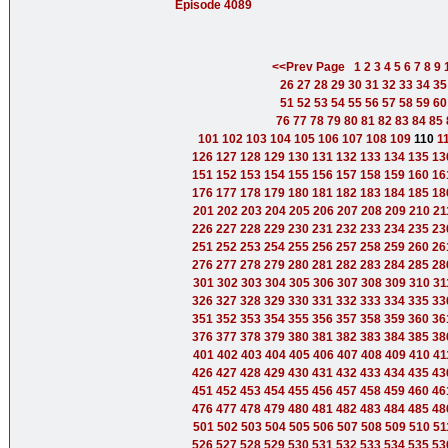
Episode 4089
<<Prev Page
1
2
3
4
5
6
7
8
9
26
27
28
29
30
31
32
33
34
35
51
52
53
54
55
56
57
58
59
60
76
77
78
79
80
81
82
83
84
85
101
102
103
104
105
106
107
108
109
110
1
126
127
128
129
130
131
132
133
134
135
13
151
152
153
154
155
156
157
158
159
160
16
176
177
178
179
180
181
182
183
184
185
18
201
202
203
204
205
206
207
208
209
210
21
226
227
228
229
230
231
232
233
234
235
23
251
252
253
254
255
256
257
258
259
260
26
276
277
278
279
280
281
282
283
284
285
28
301
302
303
304
305
306
307
308
309
310
31
326
327
328
329
330
331
332
333
334
335
33
351
352
353
354
355
356
357
358
359
360
36
376
377
378
379
380
381
382
383
384
385
38
401
402
403
404
405
406
407
408
409
410
41
426
427
428
429
430
431
432
433
434
435
43
451
452
453
454
455
456
457
458
459
460
46
476
477
478
479
480
481
482
483
484
485
48
501
502
503
504
505
506
507
508
509
510
51
526
527
528
529
530
531
532
533
534
535
53