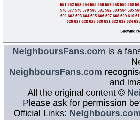
551
552
553
554
555
556
557
558
559
560
56
576
577
578
579
580
581
582
583
584
585
58
601
602
603
604
605
606
607
608
609
610
61
626
627
628
629
630
631
632
633
634
63
Showing re
NeighboursFans.com
is a fan
N
NeighboursFans.com
recognise
and im
All the original content ©
Ne
Please ask for permission bef
Official Links:
Neighbours.co