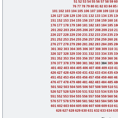
51
52
53
54
55
56
57
58
59
60
76
77
78
79
80
81
82
83
84
85
101
102
103
104
105
106
107
108
109
110
1
126
127
128
129
130
131
132
133
134
135
13
151
152
153
154
155
156
157
158
159
160
16
176
177
178
179
180
181
182
183
184
185
18
201
202
203
204
205
206
207
208
209
210
21
226
227
228
229
230
231
232
233
234
235
23
251
252
253
254
255
256
257
258
259
260
26
276
277
278
279
280
281
282
283
284
285
28
301
302
303
304
305
306
307
308
309
310
31
326
327
328
329
330
331
332
333
334
335
33
351
352
353
354
355
356
357
358
359
360
36
376
377
378
379
380
381
382
383
384
385
38
401
402
403
404
405
406
407
408
409
410
41
426
427
428
429
430
431
432
433
434
435
43
451
452
453
454
455
456
457
458
459
460
46
476
477
478
479
480
481
482
483
484
485
48
501
502
503
504
505
506
507
508
509
510
51
526
527
528
529
530
531
532
533
534
535
53
551
552
553
554
555
556
557
558
559
560
56
576
577
578
579
580
581
582
583
584
585
58
601
602
603
604
605
606
607
608
609
610
61
626
627
628
629
630
631
632
633
634
63