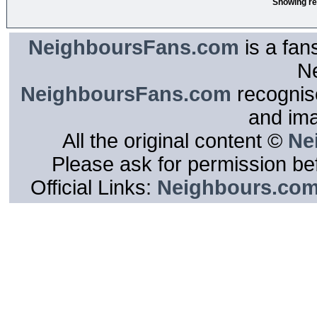
Showing re
NeighboursFans.com
is a fan
N
NeighboursFans.com
recognise
and im
All the original content ©
Ne
Please ask for permission bef
Official Links:
Neighbours.co