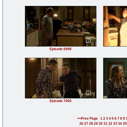
Episode 6999
Episode 7000
<<Prev Page
1
2
3
4
5
6
7
8
9
26
27
28
29
30
31
32
33
34
35