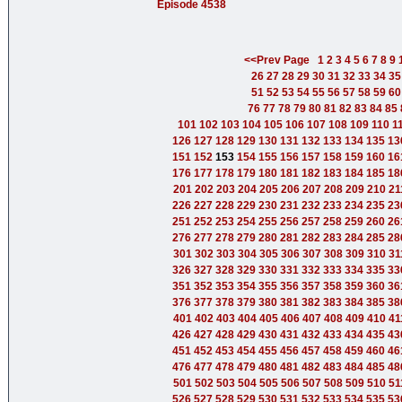
Episode 4538
<<Prev Page
1
2
3
4
5
6
7
8
9
26
27
28
29
30
31
32
33
34
35
51
52
53
54
55
56
57
58
59
60
76
77
78
79
80
81
82
83
84
85
101
102
103
104
105
106
107
108
109
110
1
126
127
128
129
130
131
132
133
134
135
13
151
152
153
154
155
156
157
158
159
160
16
176
177
178
179
180
181
182
183
184
185
18
201
202
203
204
205
206
207
208
209
210
21
226
227
228
229
230
231
232
233
234
235
23
251
252
253
254
255
256
257
258
259
260
26
276
277
278
279
280
281
282
283
284
285
28
301
302
303
304
305
306
307
308
309
310
31
326
327
328
329
330
331
332
333
334
335
33
351
352
353
354
355
356
357
358
359
360
36
376
377
378
379
380
381
382
383
384
385
38
401
402
403
404
405
406
407
408
409
410
41
426
427
428
429
430
431
432
433
434
435
43
451
452
453
454
455
456
457
458
459
460
46
476
477
478
479
480
481
482
483
484
485
48
501
502
503
504
505
506
507
508
509
510
51
526
527
528
529
530
531
532
533
534
535
53