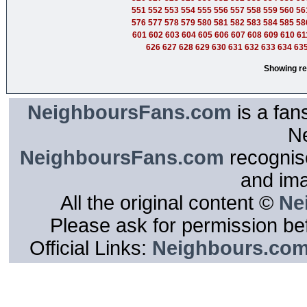
551
552
553
554
555
556
557
558
559
560
56
576
577
578
579
580
581
582
583
584
585
58
601
602
603
604
605
606
607
608
609
610
61
626
627
628
629
630
631
632
633
634
63
Showing re
NeighboursFans.com
is a fan
N
NeighboursFans.com
recognise
and im
All the original content ©
Ne
Please ask for permission bef
Official Links:
Neighbours.co