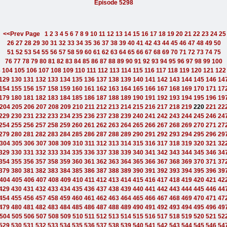
Episode 5298
<<Prev Page
1
2
3
4
5
6
7
8
9
10
11
12
13
14
15
16
17
18
19
20
21
22
23
24
25
26
27
28
29
30
31
32
33
34
35
36
37
38
39
40
41
42
43
44
45
46
47
48
49
50
51
52
53
54
55
56
57
58
59
60
61
62
63
64
65
66
67
68
69
70
71
72
73
74
75
76
77
78
79
80
81
82
83
84
85
86
87
88
89
90
91
92
93
94
95
96
97
98
99
100
3
104
105
106
107
108
109
110
111
112
113
114
115
116
117
118
119
120
121
122
129
130
131
132
133
134
135
136
137
138
139
140
141
142
143
144
145
146
14
154
155
156
157
158
159
160
161
162
163
164
165
166
167
168
169
170
171
17
179
180
181
182
183
184
185
186
187
188
189
190
191
192
193
194
195
196
19
204
205
206
207
208
209
210
211
212
213
214
215
216
217
218
219
220
221
22
229
230
231
232
233
234
235
236
237
238
239
240
241
242
243
244
245
246
24
254
255
256
257
258
259
260
261
262
263
264
265
266
267
268
269
270
271
27
279
280
281
282
283
284
285
286
287
288
289
290
291
292
293
294
295
296
29
304
305
306
307
308
309
310
311
312
313
314
315
316
317
318
319
320
321
32
329
330
331
332
333
334
335
336
337
338
339
340
341
342
343
344
345
346
34
354
355
356
357
358
359
360
361
362
363
364
365
366
367
368
369
370
371
37
379
380
381
382
383
384
385
386
387
388
389
390
391
392
393
394
395
396
39
404
405
406
407
408
409
410
411
412
413
414
415
416
417
418
419
420
421
42
429
430
431
432
433
434
435
436
437
438
439
440
441
442
443
444
445
446
44
454
455
456
457
458
459
460
461
462
463
464
465
466
467
468
469
470
471
47
479
480
481
482
483
484
485
486
487
488
489
490
491
492
493
494
495
496
49
504
505
506
507
508
509
510
511
512
513
514
515
516
517
518
519
520
521
52
529
530
531
532
533
534
535
536
537
538
539
540
541
542
543
544
545
546
54