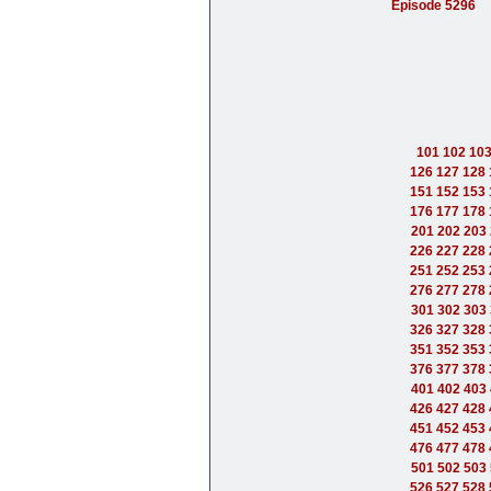
Episode 5296
101
102
10
126
127
128
151
152
153
176
177
178
201
202
203
226
227
228
251
252
253
276
277
278
301
302
303
326
327
328
351
352
353
376
377
378
401
402
403
426
427
428
451
452
453
476
477
478
501
502
503
526
527
528