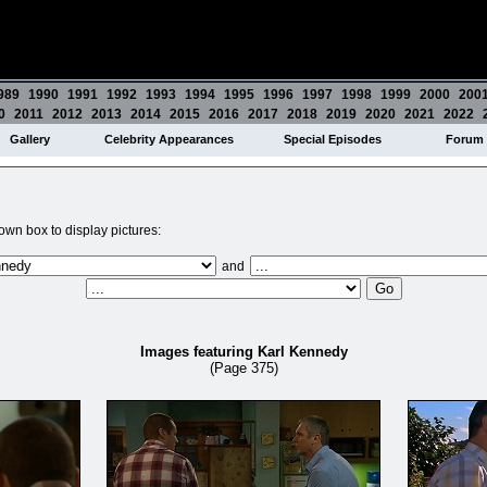
989
1990
1991
1992
1993
1994
1995
1996
1997
1998
1999
2000
200
0
2011
2012
2013
2014
2015
2016
2017
2018
2019
2020
2021
2022
Gallery
Celebrity Appearances
Special Episodes
Forum
wn box to display pictures:
and
Images featuring Karl Kennedy
(Page 375)