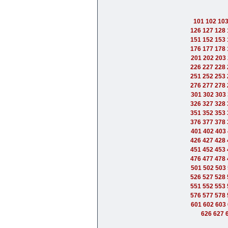
101
102
10
126
127
128
151
152
153
176
177
178
201
202
203
226
227
228
251
252
253
276
277
278
301
302
303
326
327
328
351
352
353
376
377
378
401
402
403
426
427
428
451
452
453
476
477
478
501
502
503
526
527
528
551
552
553
576
577
578
601
602
603
626
627