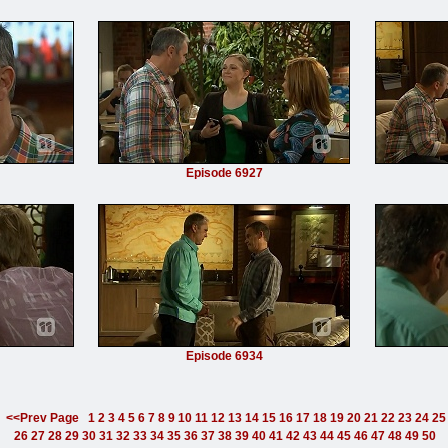
Episode 6927
Episode 6934
<<Prev Page
1
2
3
4
5
6
7
8
9
10
11
12
13
14
15
16
17
18
19
20
21
22
23
24
25
26
27
28
29
30
31
32
33
34
35
36
37
38
39
40
41
42
43
44
45
46
47
48
49
50