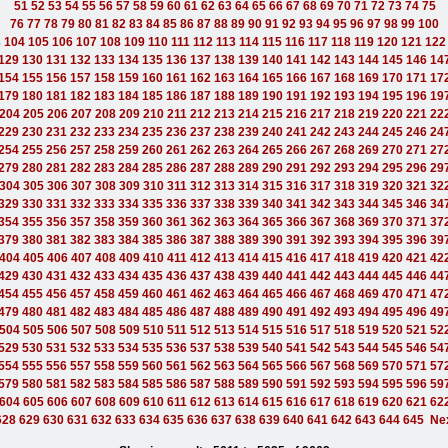
51
52
53
54
55
56
57
58
59
60
61
62
63
64
65
66
67
68
69
70
71
72
73
74
75
76
77
78
79
80
81
82
83
84
85
86
87
88
89
90
91
92
93
94
95
96
97
98
99
100
3
104
105
106
107
108
109
110
111
112
113
114
115
116
117
118
119
120
121
122
129
130
131
132
133
134
135
136
137
138
139
140
141
142
143
144
145
146
14
154
155
156
157
158
159
160
161
162
163
164
165
166
167
168
169
170
171
17
179
180
181
182
183
184
185
186
187
188
189
190
191
192
193
194
195
196
19
204
205
206
207
208
209
210
211
212
213
214
215
216
217
218
219
220
221
22
229
230
231
232
233
234
235
236
237
238
239
240
241
242
243
244
245
246
24
254
255
256
257
258
259
260
261
262
263
264
265
266
267
268
269
270
271
27
279
280
281
282
283
284
285
286
287
288
289
290
291
292
293
294
295
296
29
304
305
306
307
308
309
310
311
312
313
314
315
316
317
318
319
320
321
32
329
330
331
332
333
334
335
336
337
338
339
340
341
342
343
344
345
346
34
354
355
356
357
358
359
360
361
362
363
364
365
366
367
368
369
370
371
37
379
380
381
382
383
384
385
386
387
388
389
390
391
392
393
394
395
396
39
404
405
406
407
408
409
410
411
412
413
414
415
416
417
418
419
420
421
42
429
430
431
432
433
434
435
436
437
438
439
440
441
442
443
444
445
446
44
454
455
456
457
458
459
460
461
462
463
464
465
466
467
468
469
470
471
47
479
480
481
482
483
484
485
486
487
488
489
490
491
492
493
494
495
496
49
504
505
506
507
508
509
510
511
512
513
514
515
516
517
518
519
520
521
52
529
530
531
532
533
534
535
536
537
538
539
540
541
542
543
544
545
546
54
554
555
556
557
558
559
560
561
562
563
564
565
566
567
568
569
570
571
57
579
580
581
582
583
584
585
586
587
588
589
590
591
592
593
594
595
596
59
604
605
606
607
608
609
610
611
612
613
614
615
616
617
618
619
620
621
62
628
629
630
631
632
633
634
635
636
637
638
639
640
641
642
643
644
645
Ne