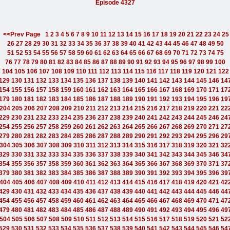
Episode 4327
<<Prev Page
1
2
3
4
5
6
7
8
9
10
11
12
13
14
15
16
17
18
19
20
21
22
23
24
25
26
27
28
29
30
31
32
33
34
35
36
37
38
39
40
41
42
43
44
45
46
47
48
49
50
51
52
53
54
55
56
57
58
59
60
61
62
63
64
65
66
67
68
69
70
71
72
73
74
75
76
77
78
79
80
81
82
83
84
85
86
87
88
89
90
91
92
93
94
95
96
97
98
99
100
3
104
105
106
107
108
109
110
111
112
113
114
115
116
117
118
119
120
121
122
129
130
131
132
133
134
135
136
137
138
139
140
141
142
143
144
145
146
14
154
155
156
157
158
159
160
161
162
163
164
165
166
167
168
169
170
171
17
179
180
181
182
183
184
185
186
187
188
189
190
191
192
193
194
195
196
19
204
205
206
207
208
209
210
211
212
213
214
215
216
217
218
219
220
221
22
229
230
231
232
233
234
235
236
237
238
239
240
241
242
243
244
245
246
24
254
255
256
257
258
259
260
261
262
263
264
265
266
267
268
269
270
271
27
279
280
281
282
283
284
285
286
287
288
289
290
291
292
293
294
295
296
29
304
305
306
307
308
309
310
311
312
313
314
315
316
317
318
319
320
321
32
329
330
331
332
333
334
335
336
337
338
339
340
341
342
343
344
345
346
34
354
355
356
357
358
359
360
361
362
363
364
365
366
367
368
369
370
371
37
379
380
381
382
383
384
385
386
387
388
389
390
391
392
393
394
395
396
39
404
405
406
407
408
409
410
411
412
413
414
415
416
417
418
419
420
421
42
429
430
431
432
433
434
435
436
437
438
439
440
441
442
443
444
445
446
44
454
455
456
457
458
459
460
461
462
463
464
465
466
467
468
469
470
471
47
479
480
481
482
483
484
485
486
487
488
489
490
491
492
493
494
495
496
49
504
505
506
507
508
509
510
511
512
513
514
515
516
517
518
519
520
521
52
529
530
531
532
533
534
535
536
537
538
539
540
541
542
543
544
545
546
54