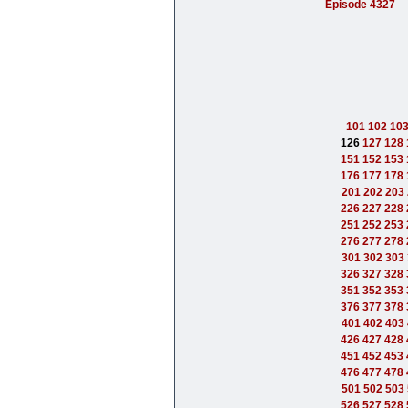
Episode 4327
101
102
10
126
127
128
151
152
153
176
177
178
201
202
203
226
227
228
251
252
253
276
277
278
301
302
303
326
327
328
351
352
353
376
377
378
401
402
403
426
427
428
451
452
453
476
477
478
501
502
503
526
527
528