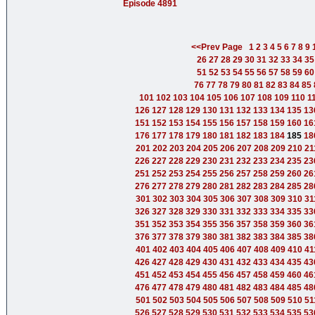
Episode 4891
<<Prev Page
1
2
3
4
5
6
7
8
9
26
27
28
29
30
31
32
33
34
35
51
52
53
54
55
56
57
58
59
60
76
77
78
79
80
81
82
83
84
85
101
102
103
104
105
106
107
108
109
110
1
126
127
128
129
130
131
132
133
134
135
13
151
152
153
154
155
156
157
158
159
160
16
176
177
178
179
180
181
182
183
184
185
18
201
202
203
204
205
206
207
208
209
210
21
226
227
228
229
230
231
232
233
234
235
23
251
252
253
254
255
256
257
258
259
260
26
276
277
278
279
280
281
282
283
284
285
28
301
302
303
304
305
306
307
308
309
310
31
326
327
328
329
330
331
332
333
334
335
33
351
352
353
354
355
356
357
358
359
360
36
376
377
378
379
380
381
382
383
384
385
38
401
402
403
404
405
406
407
408
409
410
41
426
427
428
429
430
431
432
433
434
435
43
451
452
453
454
455
456
457
458
459
460
46
476
477
478
479
480
481
482
483
484
485
48
501
502
503
504
505
506
507
508
509
510
51
526
527
528
529
530
531
532
533
534
535
53