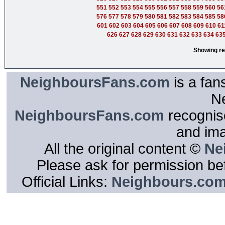
551
552
553
554
555
556
557
558
559
560
56
576
577
578
579
580
581
582
583
584
585
58
601
602
603
604
605
606
607
608
609
610
61
626
627
628
629
630
631
632
633
634
63
Showing re
NeighboursFans.com
is a fan
N
NeighboursFans.com
recognise
and im
All the original content ©
Ne
Please ask for permission bef
Official Links:
Neighbours.co