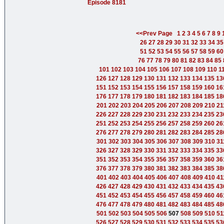
Episode 8181
<<Prev Page
1
2
3
4
5
6
7
8
9
26
27
28
29
30
31
32
33
34
35
51
52
53
54
55
56
57
58
59
60
76
77
78
79
80
81
82
83
84
85
101
102
103
104
105
106
107
108
109
110
1
126
127
128
129
130
131
132
133
134
135
13
151
152
153
154
155
156
157
158
159
160
16
176
177
178
179
180
181
182
183
184
185
18
201
202
203
204
205
206
207
208
209
210
21
226
227
228
229
230
231
232
233
234
235
23
251
252
253
254
255
256
257
258
259
260
26
276
277
278
279
280
281
282
283
284
285
28
301
302
303
304
305
306
307
308
309
310
31
326
327
328
329
330
331
332
333
334
335
33
351
352
353
354
355
356
357
358
359
360
36
376
377
378
379
380
381
382
383
384
385
38
401
402
403
404
405
406
407
408
409
410
41
426
427
428
429
430
431
432
433
434
435
43
451
452
453
454
455
456
457
458
459
460
46
476
477
478
479
480
481
482
483
484
485
48
501
502
503
504
505
506
507
508
509
510
51
526
527
528
529
530
531
532
533
534
535
53