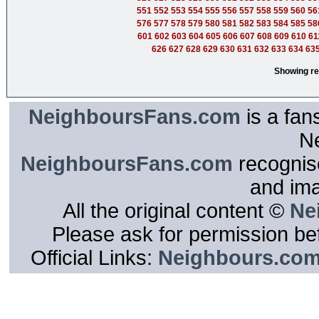
551
552
553
554
555
556
557
558
559
560
56
576
577
578
579
580
581
582
583
584
585
58
601
602
603
604
605
606
607
608
609
610
61
626
627
628
629
630
631
632
633
634
63
Showing re
NeighboursFans.com
is a fan
N
NeighboursFans.com
recognise
and im
All the original content ©
Ne
Please ask for permission bef
Official Links:
Neighbours.co