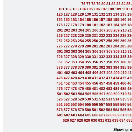
76
77
78
79
80
81
82
83
84
85
101
102
103
104
105
106
107
108
109
110
1
126
127
128
129
130
131
132
133
134
135
13
151
152
153
154
155
156
157
158
159
160
16
176
177
178
179
180
181
182
183
184
185
18
201
202
203
204
205
206
207
208
209
210
21
226
227
228
229
230
231
232
233
234
235
23
251
252
253
254
255
256
257
258
259
260
26
276
277
278
279
280
281
282
283
284
285
28
301
302
303
304
305
306
307
308
309
310
31
326
327
328
329
330
331
332
333
334
335
33
351
352
353
354
355
356
357
358
359
360
36
376
377
378
379
380
381
382
383
384
385
38
401
402
403
404
405
406
407
408
409
410
41
426
427
428
429
430
431
432
433
434
435
43
451
452
453
454
455
456
457
458
459
460
46
476
477
478
479
480
481
482
483
484
485
48
501
502
503
504
505
506
507
508
509
510
51
526
527
528
529
530
531
532
533
534
535
53
551
552
553
554
555
556
557
558
559
560
56
576
577
578
579
580
581
582
583
584
585
58
601
602
603
604
605
606
607
608
609
610
61
626
627
628
629
630
631
632
633
634
63
Showing re