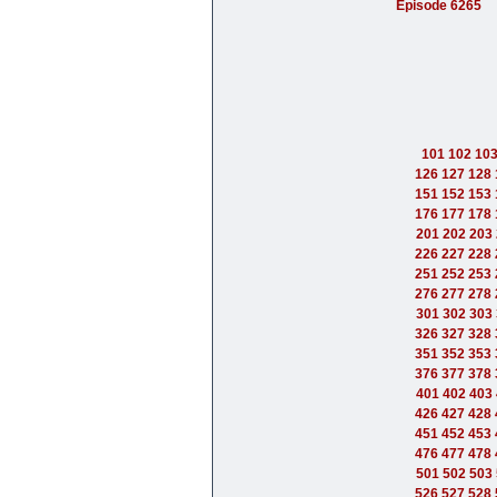
Episode 6265
101
102
10
126
127
128
151
152
153
176
177
178
201
202
203
226
227
228
251
252
253
276
277
278
301
302
303
326
327
328
351
352
353
376
377
378
401
402
403
426
427
428
451
452
453
476
477
478
501
502
503
526
527
528