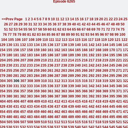
Episode 6265
<<Prev Page
1
2
3
4
5
6
7
8
9
10
11
12
13
14
15
16
17
18
19
20
21
22
23
24
25
26
27
28
29
30
31
32
33
34
35
36
37
38
39
40
41
42
43
44
45
46
47
48
49
50
51
52
53
54
55
56
57
58
59
60
61
62
63
64
65
66
67
68
69
70
71
72
73
74
75
76
77
78
79
80
81
82
83
84
85
86
87
88
89
90
91
92
93
94
95
96
97
98
99
100
3
104
105
106
107
108
109
110
111
112
113
114
115
116
117
118
119
120
121
122
129
130
131
132
133
134
135
136
137
138
139
140
141
142
143
144
145
146
14
154
155
156
157
158
159
160
161
162
163
164
165
166
167
168
169
170
171
17
179
180
181
182
183
184
185
186
187
188
189
190
191
192
193
194
195
196
19
204
205
206
207
208
209
210
211
212
213
214
215
216
217
218
219
220
221
22
229
230
231
232
233
234
235
236
237
238
239
240
241
242
243
244
245
246
24
254
255
256
257
258
259
260
261
262
263
264
265
266
267
268
269
270
271
27
279
280
281
282
283
284
285
286
287
288
289
290
291
292
293
294
295
296
29
304
305
306
307
308
309
310
311
312
313
314
315
316
317
318
319
320
321
32
329
330
331
332
333
334
335
336
337
338
339
340
341
342
343
344
345
346
34
354
355
356
357
358
359
360
361
362
363
364
365
366
367
368
369
370
371
37
379
380
381
382
383
384
385
386
387
388
389
390
391
392
393
394
395
396
39
404
405
406
407
408
409
410
411
412
413
414
415
416
417
418
419
420
421
42
429
430
431
432
433
434
435
436
437
438
439
440
441
442
443
444
445
446
44
454
455
456
457
458
459
460
461
462
463
464
465
466
467
468
469
470
471
47
479
480
481
482
483
484
485
486
487
488
489
490
491
492
493
494
495
496
49
504
505
506
507
508
509
510
511
512
513
514
515
516
517
518
519
520
521
52
529
530
531
532
533
534
535
536
537
538
539
540
541
542
543
544
545
546
54