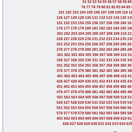
51
52
53
54
55
56
57
58
59
60
76
77
78
79
80
81
82
83
84
85
101
102
103
104
105
106
107
108
109
110
1
126
127
128
129
130
131
132
133
134
135
13
151
152
153
154
155
156
157
158
159
160
16
176
177
178
179
180
181
182
183
184
185
18
201
202
203
204
205
206
207
208
209
210
21
226
227
228
229
230
231
232
233
234
235
23
251
252
253
254
255
256
257
258
259
260
26
276
277
278
279
280
281
282
283
284
285
28
301
302
303
304
305
306
307
308
309
310
31
326
327
328
329
330
331
332
333
334
335
33
351
352
353
354
355
356
357
358
359
360
36
376
377
378
379
380
381
382
383
384
385
38
401
402
403
404
405
406
407
408
409
410
41
426
427
428
429
430
431
432
433
434
435
43
451
452
453
454
455
456
457
458
459
460
46
476
477
478
479
480
481
482
483
484
485
48
501
502
503
504
505
506
507
508
509
510
51
526
527
528
529
530
531
532
533
534
535
53
551
552
553
554
555
556
557
558
559
560
56
576
577
578
579
580
581
582
583
584
585
58
601
602
603
604
605
606
607
608
609
610
61
626
627
628
629
630
631
632
633
634
63