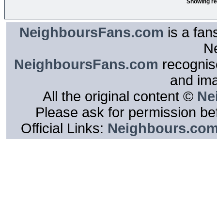
Showing re
NeighboursFans.com
is a fan
N
NeighboursFans.com
recognise
and im
All the original content ©
Ne
Please ask for permission bef
Official Links:
Neighbours.co