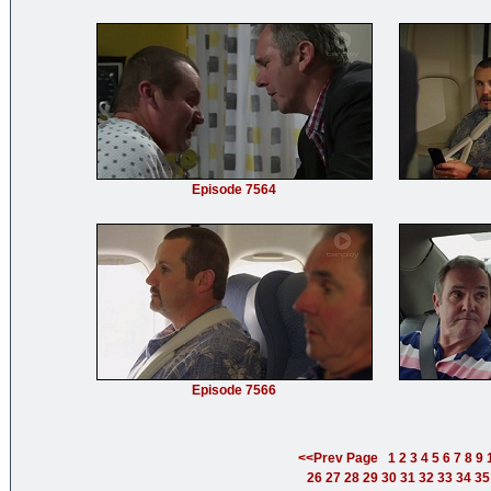
Episode 7564
Episode 7566
<<Prev Page
1
2
3
4
5
6
7
8
9
26
27
28
29
30
31
32
33
34
35