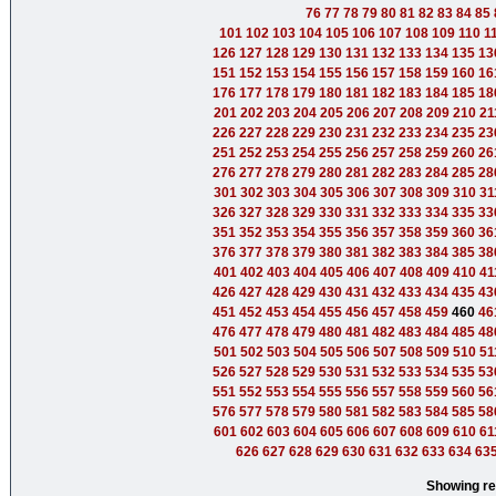
76
77
78
79
80
81
82
83
84
85
101
102
103
104
105
106
107
108
109
110
1
126
127
128
129
130
131
132
133
134
135
13
151
152
153
154
155
156
157
158
159
160
16
176
177
178
179
180
181
182
183
184
185
18
201
202
203
204
205
206
207
208
209
210
21
226
227
228
229
230
231
232
233
234
235
23
251
252
253
254
255
256
257
258
259
260
26
276
277
278
279
280
281
282
283
284
285
28
301
302
303
304
305
306
307
308
309
310
31
326
327
328
329
330
331
332
333
334
335
33
351
352
353
354
355
356
357
358
359
360
36
376
377
378
379
380
381
382
383
384
385
38
401
402
403
404
405
406
407
408
409
410
41
426
427
428
429
430
431
432
433
434
435
43
451
452
453
454
455
456
457
458
459
460
46
476
477
478
479
480
481
482
483
484
485
48
501
502
503
504
505
506
507
508
509
510
51
526
527
528
529
530
531
532
533
534
535
53
551
552
553
554
555
556
557
558
559
560
56
576
577
578
579
580
581
582
583
584
585
58
601
602
603
604
605
606
607
608
609
610
61
626
627
628
629
630
631
632
633
634
63
Showing re