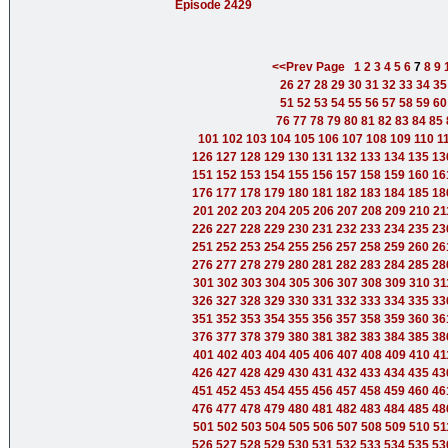
Episode 2429
<<Prev Page
1
2
3
4
5
6
7
8
9
26
27
28
29
30
31
32
33
34
35
51
52
53
54
55
56
57
58
59
60
76
77
78
79
80
81
82
83
84
85
101
102
103
104
105
106
107
108
109
110
1
126
127
128
129
130
131
132
133
134
135
13
151
152
153
154
155
156
157
158
159
160
16
176
177
178
179
180
181
182
183
184
185
18
201
202
203
204
205
206
207
208
209
210
21
226
227
228
229
230
231
232
233
234
235
23
251
252
253
254
255
256
257
258
259
260
26
276
277
278
279
280
281
282
283
284
285
28
301
302
303
304
305
306
307
308
309
310
31
326
327
328
329
330
331
332
333
334
335
33
351
352
353
354
355
356
357
358
359
360
36
376
377
378
379
380
381
382
383
384
385
38
401
402
403
404
405
406
407
408
409
410
41
426
427
428
429
430
431
432
433
434
435
43
451
452
453
454
455
456
457
458
459
460
46
476
477
478
479
480
481
482
483
484
485
48
501
502
503
504
505
506
507
508
509
510
51
526
527
528
529
530
531
532
533
534
535
53