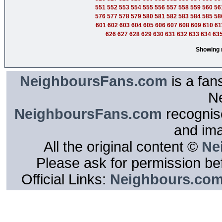
551
552
553
554
555
556
557
558
559
560
56
576
577
578
579
580
581
582
583
584
585
58
601
602
603
604
605
606
607
608
609
610
61
626
627
628
629
630
631
632
633
634
63
Showing r
NeighboursFans.com
is a fan
N
NeighboursFans.com
recognise
and im
All the original content ©
Ne
Please ask for permission bef
Official Links:
Neighbours.co