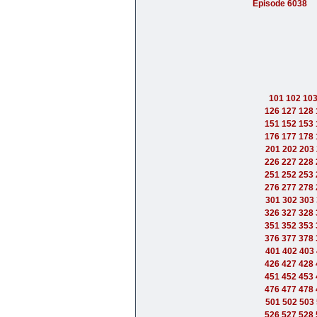
Episode 6038
101
102
10
126
127
128
151
152
153
176
177
178
201
202
203
226
227
228
251
252
253
276
277
278
301
302
303
326
327
328
351
352
353
376
377
378
401
402
403
426
427
428
451
452
453
476
477
478
501
502
503
526
527
528