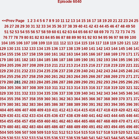
Episode 6040
<<Prev Page
1
2
3
4
5
6
7
8
9
10
11
12
13
14
15
16
17
18
19
20
21
22
23
24
25
26
27
28
29
30
31
32
33
34
35
36
37
38
39
40
41
42
43
44
45
46
47
48
49
50
51
52
53
54
55
56
57
58
59
60
61
62
63
64
65
66
67
68
69
70
71
72
73
74
75
76
77
78
79
80
81
82
83
84
85
86
87
88
89
90
91
92
93
94
95
96
97
98
99
100
3
104
105
106
107
108
109
110
111
112
113
114
115
116
117
118
119
120
121
122
129
130
131
132
133
134
135
136
137
138
139
140
141
142
143
144
145
146
14
154
155
156
157
158
159
160
161
162
163
164
165
166
167
168
169
170
171
17
179
180
181
182
183
184
185
186
187
188
189
190
191
192
193
194
195
196
19
204
205
206
207
208
209
210
211
212
213
214
215
216
217
218
219
220
221
22
229
230
231
232
233
234
235
236
237
238
239
240
241
242
243
244
245
246
24
254
255
256
257
258
259
260
261
262
263
264
265
266
267
268
269
270
271
27
279
280
281
282
283
284
285
286
287
288
289
290
291
292
293
294
295
296
29
304
305
306
307
308
309
310
311
312
313
314
315
316
317
318
319
320
321
32
329
330
331
332
333
334
335
336
337
338
339
340
341
342
343
344
345
346
34
354
355
356
357
358
359
360
361
362
363
364
365
366
367
368
369
370
371
37
379
380
381
382
383
384
385
386
387
388
389
390
391
392
393
394
395
396
39
404
405
406
407
408
409
410
411
412
413
414
415
416
417
418
419
420
421
42
429
430
431
432
433
434
435
436
437
438
439
440
441
442
443
444
445
446
44
454
455
456
457
458
459
460
461
462
463
464
465
466
467
468
469
470
471
47
479
480
481
482
483
484
485
486
487
488
489
490
491
492
493
494
495
496
49
504
505
506
507
508
509
510
511
512
513
514
515
516
517
518
519
520
521
52
529
530
531
532
533
534
535
536
537
538
539
540
541
542
543
544
545
546
54