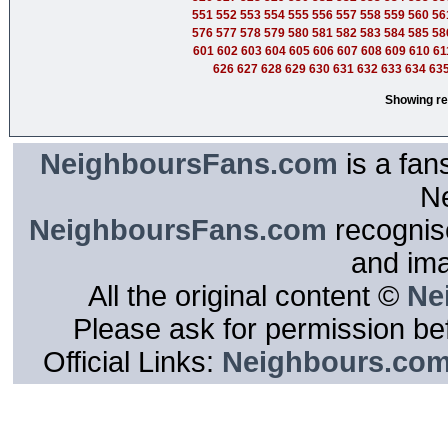
551
552
553
554
555
556
557
558
559
560
56
576
577
578
579
580
581
582
583
584
585
58
601
602
603
604
605
606
607
608
609
610
61
626
627
628
629
630
631
632
633
634
63
Showing re
NeighboursFans.com
is a fan
N
NeighboursFans.com
recognise
and im
All the original content ©
Ne
Please ask for permission bef
Official Links:
Neighbours.co