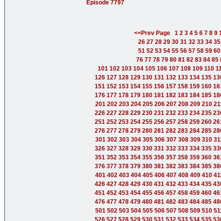
Episode 7797
<<Prev Page
1
2
3
4
5
6
7
8
9
26
27
28
29
30
31
32
33
34
35
51
52
53
54
55
56
57
58
59
60
76
77
78
79
80
81
82
83
84
85
101
102
103
104
105
106
107
108
109
110
1
126
127
128
129
130
131
132
133
134
135
13
151
152
153
154
155
156
157
158
159
160
16
176
177
178
179
180
181
182
183
184
185
18
201
202
203
204
205
206
207
208
209
210
21
226
227
228
229
230
231
232
233
234
235
23
251
252
253
254
255
256
257
258
259
260
26
276
277
278
279
280
281
282
283
284
285
28
301
302
303
304
305
306
307
308
309
310
31
326
327
328
329
330
331
332
333
334
335
33
351
352
353
354
355
356
357
358
359
360
36
376
377
378
379
380
381
382
383
384
385
38
401
402
403
404
405
406
407
408
409
410
41
426
427
428
429
430
431
432
433
434
435
43
451
452
453
454
455
456
457
458
459
460
46
476
477
478
479
480
481
482
483
484
485
48
501
502
503
504
505
506
507
508
509
510
51
526
527
528
529
530
531
532
533
534
535
53