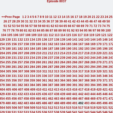
Episode 8037
<<Prev Page
1
2
3
4
5
6
7
8
9
10
11
12
13
14
15
16
17
18
19
20
21
22
23
24
25
26
27
28
29
30
31
32
33
34
35
36
37
38
39
40
41
42
43
44
45
46
47
48
49
50
51
52
53
54
55
56
57
58
59
60
61
62
63
64
65
66
67
68
69
70
71
72
73
74
75
76
77
78
79
80
81
82
83
84
85
86
87
88
89
90
91
92
93
94
95
96
97
98
99
100
3
104
105
106
107
108
109
110
111
112
113
114
115
116
117
118
119
120
121
122
129
130
131
132
133
134
135
136
137
138
139
140
141
142
143
144
145
146
14
154
155
156
157
158
159
160
161
162
163
164
165
166
167
168
169
170
171
17
179
180
181
182
183
184
185
186
187
188
189
190
191
192
193
194
195
196
19
204
205
206
207
208
209
210
211
212
213
214
215
216
217
218
219
220
221
22
229
230
231
232
233
234
235
236
237
238
239
240
241
242
243
244
245
246
24
254
255
256
257
258
259
260
261
262
263
264
265
266
267
268
269
270
271
27
279
280
281
282
283
284
285
286
287
288
289
290
291
292
293
294
295
296
29
304
305
306
307
308
309
310
311
312
313
314
315
316
317
318
319
320
321
32
329
330
331
332
333
334
335
336
337
338
339
340
341
342
343
344
345
346
34
354
355
356
357
358
359
360
361
362
363
364
365
366
367
368
369
370
371
37
379
380
381
382
383
384
385
386
387
388
389
390
391
392
393
394
395
396
39
404
405
406
407
408
409
410
411
412
413
414
415
416
417
418
419
420
421
42
429
430
431
432
433
434
435
436
437
438
439
440
441
442
443
444
445
446
44
454
455
456
457
458
459
460
461
462
463
464
465
466
467
468
469
470
471
47
479
480
481
482
483
484
485
486
487
488
489
490
491
492
493
494
495
496
49
504
505
506
507
508
509
510
511
512
513
514
515
516
517
518
519
520
521
52
529
530
531
532
533
534
535
536
537
538
539
540
541
542
543
544
545
546
54