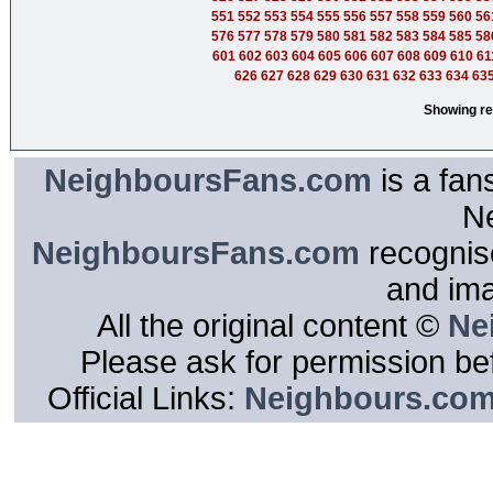
551
552
553
554
555
556
557
558
559
560
56
576
577
578
579
580
581
582
583
584
585
58
601
602
603
604
605
606
607
608
609
610
61
626
627
628
629
630
631
632
633
634
63
Showing re
NeighboursFans.com
is a fan
N
NeighboursFans.com
recognise
and im
All the original content ©
Ne
Please ask for permission bef
Official Links:
Neighbours.co