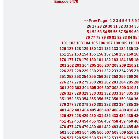
Episode 5470
<<Prev Page
1
2
3
4
5
6
7
8
9
26
27
28
29
30
31
32
33
34
35
51
52
53
54
55
56
57
58
59
60
76
77
78
79
80
81
82
83
84
85
101
102
103
104
105
106
107
108
109
110
1
126
127
128
129
130
131
132
133
134
135
13
151
152
153
154
155
156
157
158
159
160
16
176
177
178
179
180
181
182
183
184
185
18
201
202
203
204
205
206
207
208
209
210
21
226
227
228
229
230
231
232
233
234
235
23
251
252
253
254
255
256
257
258
259
260
26
276
277
278
279
280
281
282
283
284
285
28
301
302
303
304
305
306
307
308
309
310
31
326
327
328
329
330
331
332
333
334
335
33
351
352
353
354
355
356
357
358
359
360
36
376
377
378
379
380
381
382
383
384
385
38
401
402
403
404
405
406
407
408
409
410
41
426
427
428
429
430
431
432
433
434
435
43
451
452
453
454
455
456
457
458
459
460
46
476
477
478
479
480
481
482
483
484
485
48
501
502
503
504
505
506
507
508
509
510
51
526
527
528
529
530
531
532
533
534
535
53