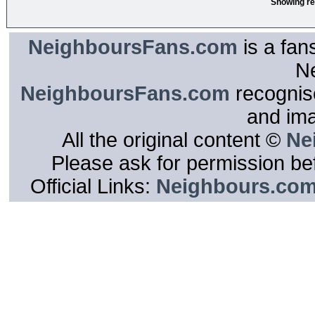
Showing re
NeighboursFans.com
is a fan
N
NeighboursFans.com
recognise
and im
All the original content ©
Ne
Please ask for permission bef
Official Links:
Neighbours.co