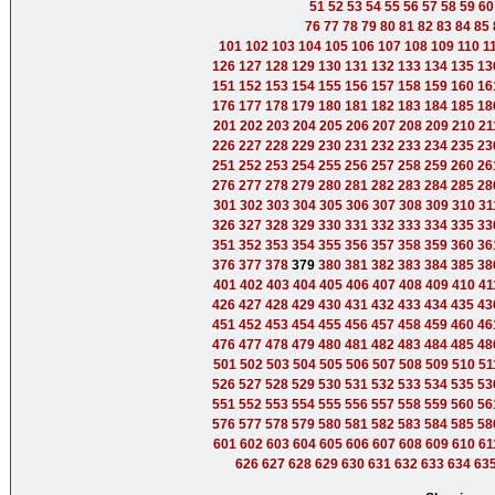
51
52
53
54
55
56
57
58
59
60
76
77
78
79
80
81
82
83
84
85
101
102
103
104
105
106
107
108
109
110
1
126
127
128
129
130
131
132
133
134
135
13
151
152
153
154
155
156
157
158
159
160
16
176
177
178
179
180
181
182
183
184
185
18
201
202
203
204
205
206
207
208
209
210
21
226
227
228
229
230
231
232
233
234
235
23
251
252
253
254
255
256
257
258
259
260
26
276
277
278
279
280
281
282
283
284
285
28
301
302
303
304
305
306
307
308
309
310
31
326
327
328
329
330
331
332
333
334
335
33
351
352
353
354
355
356
357
358
359
360
36
376
377
378
379
380
381
382
383
384
385
38
401
402
403
404
405
406
407
408
409
410
41
426
427
428
429
430
431
432
433
434
435
43
451
452
453
454
455
456
457
458
459
460
46
476
477
478
479
480
481
482
483
484
485
48
501
502
503
504
505
506
507
508
509
510
51
526
527
528
529
530
531
532
533
534
535
53
551
552
553
554
555
556
557
558
559
560
56
576
577
578
579
580
581
582
583
584
585
58
601
602
603
604
605
606
607
608
609
610
61
626
627
628
629
630
631
632
633
634
63