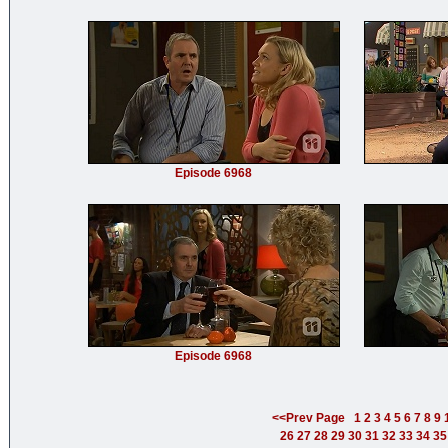
Episode 6968
Episode 6968
<<Prev Page
1
2
3
4
5
6
7
8
9
26
27
28
29
30
31
32
33
34
35