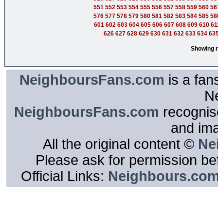
551
552
553
554
555
556
557
558
559
560
56
576
577
578
579
580
581
582
583
584
585
58
601
602
603
604
605
606
607
608
609
610
61
626
627
628
629
630
631
632
633
634
63
Showing r
NeighboursFans.com
is a fan
N
NeighboursFans.com
recognise
and im
All the original content ©
Ne
Please ask for permission bef
Official Links:
Neighbours.co