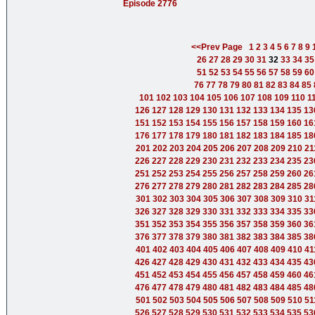
Episode 2776
<<Prev Page
1
2
3
4
5
6
7
8
9
26
27
28
29
30
31
32
33
34
35
51
52
53
54
55
56
57
58
59
60
76
77
78
79
80
81
82
83
84
85
101
102
103
104
105
106
107
108
109
110
1
126
127
128
129
130
131
132
133
134
135
13
151
152
153
154
155
156
157
158
159
160
16
176
177
178
179
180
181
182
183
184
185
18
201
202
203
204
205
206
207
208
209
210
21
226
227
228
229
230
231
232
233
234
235
23
251
252
253
254
255
256
257
258
259
260
26
276
277
278
279
280
281
282
283
284
285
28
301
302
303
304
305
306
307
308
309
310
31
326
327
328
329
330
331
332
333
334
335
33
351
352
353
354
355
356
357
358
359
360
36
376
377
378
379
380
381
382
383
384
385
38
401
402
403
404
405
406
407
408
409
410
41
426
427
428
429
430
431
432
433
434
435
43
451
452
453
454
455
456
457
458
459
460
46
476
477
478
479
480
481
482
483
484
485
48
501
502
503
504
505
506
507
508
509
510
51
526
527
528
529
530
531
532
533
534
535
53