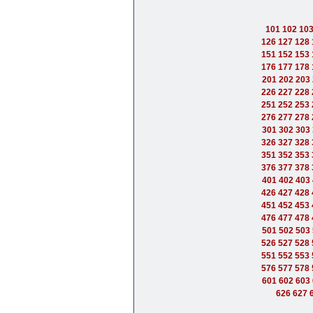
101
102
10
126
127
128
151
152
153
176
177
178
201
202
203
226
227
228
251
252
253
276
277
278
301
302
303
326
327
328
351
352
353
376
377
378
401
402
403
426
427
428
451
452
453
476
477
478
501
502
503
526
527
528
551
552
553
576
577
578
601
602
603
626
627