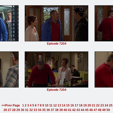
Episode 7204
Episode 7204
<<Prev Page
1
2
3
4
5
6
7
8
9
10
11
12
13
14
15
16
17
18
19
20
21
22
23
24
25
26
27
28
29
30
31
32
33
34
35
36
37
38
39
40
41
42
43
44
45
46
47
48
49
50