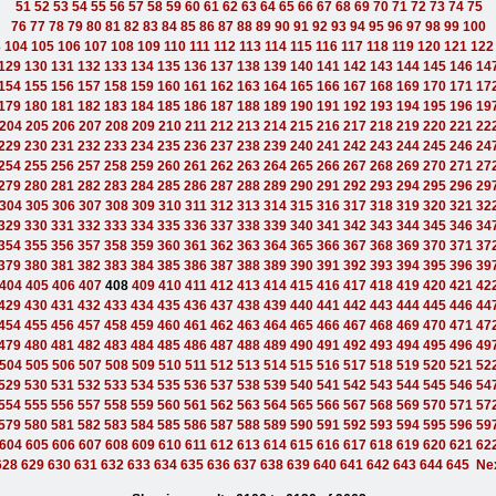
51
52
53
54
55
56
57
58
59
60
61
62
63
64
65
66
67
68
69
70
71
72
73
74
75
76
77
78
79
80
81
82
83
84
85
86
87
88
89
90
91
92
93
94
95
96
97
98
99
100
3
104
105
106
107
108
109
110
111
112
113
114
115
116
117
118
119
120
121
122
129
130
131
132
133
134
135
136
137
138
139
140
141
142
143
144
145
146
14
154
155
156
157
158
159
160
161
162
163
164
165
166
167
168
169
170
171
17
179
180
181
182
183
184
185
186
187
188
189
190
191
192
193
194
195
196
19
204
205
206
207
208
209
210
211
212
213
214
215
216
217
218
219
220
221
22
229
230
231
232
233
234
235
236
237
238
239
240
241
242
243
244
245
246
24
254
255
256
257
258
259
260
261
262
263
264
265
266
267
268
269
270
271
27
279
280
281
282
283
284
285
286
287
288
289
290
291
292
293
294
295
296
29
304
305
306
307
308
309
310
311
312
313
314
315
316
317
318
319
320
321
32
329
330
331
332
333
334
335
336
337
338
339
340
341
342
343
344
345
346
34
354
355
356
357
358
359
360
361
362
363
364
365
366
367
368
369
370
371
37
379
380
381
382
383
384
385
386
387
388
389
390
391
392
393
394
395
396
39
404
405
406
407
408
409
410
411
412
413
414
415
416
417
418
419
420
421
42
429
430
431
432
433
434
435
436
437
438
439
440
441
442
443
444
445
446
44
454
455
456
457
458
459
460
461
462
463
464
465
466
467
468
469
470
471
47
479
480
481
482
483
484
485
486
487
488
489
490
491
492
493
494
495
496
49
504
505
506
507
508
509
510
511
512
513
514
515
516
517
518
519
520
521
52
529
530
531
532
533
534
535
536
537
538
539
540
541
542
543
544
545
546
54
554
555
556
557
558
559
560
561
562
563
564
565
566
567
568
569
570
571
57
579
580
581
582
583
584
585
586
587
588
589
590
591
592
593
594
595
596
59
604
605
606
607
608
609
610
611
612
613
614
615
616
617
618
619
620
621
62
628
629
630
631
632
633
634
635
636
637
638
639
640
641
642
643
644
645
Ne