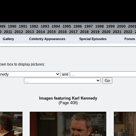
989
1990
1991
1992
1993
1994
1995
1996
1997
1998
1999
2000
200
0
2011
2012
2013
2014
2015
2016
2017
2018
2019
2020
2021
2022
Gallery
Celebrity Appearances
Special Episodes
Forum
wn box to display pictures:
and
Images featuring Karl Kennedy
(Page 408)