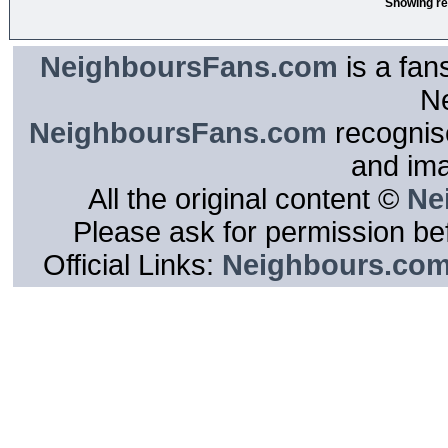
Showing re
NeighboursFans.com
is a fan
N
NeighboursFans.com
recognise
and im
All the original content ©
Ne
Please ask for permission bef
Official Links:
Neighbours.co