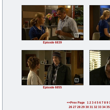
Episode 6839
Episode 6855
<<Prev Page
1
2
3
4
5
6
7
8
9
26
27
28
29
30
31
32
33
34
35