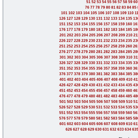
51
52
53
54
55
56
57
58
59
60
76
77
78
79
80
81
82
83
84
85
101
102
103
104
105
106
107
108
109
110
1
126
127
128
129
130
131
132
133
134
135
13
151
152
153
154
155
156
157
158
159
160
16
176
177
178
179
180
181
182
183
184
185
18
201
202
203
204
205
206
207
208
209
210
21
226
227
228
229
230
231
232
233
234
235
23
251
252
253
254
255
256
257
258
259
260
26
276
277
278
279
280
281
282
283
284
285
28
301
302
303
304
305
306
307
308
309
310
31
326
327
328
329
330
331
332
333
334
335
33
351
352
353
354
355
356
357
358
359
360
36
376
377
378
379
380
381
382
383
384
385
38
401
402
403
404
405
406
407
408
409
410
41
426
427
428
429
430
431
432
433
434
435
43
451
452
453
454
455
456
457
458
459
460
46
476
477
478
479
480
481
482
483
484
485
48
501
502
503
504
505
506
507
508
509
510
51
526
527
528
529
530
531
532
533
534
535
53
551
552
553
554
555
556
557
558
559
560
56
576
577
578
579
580
581
582
583
584
585
58
601
602
603
604
605
606
607
608
609
610
61
626
627
628
629
630
631
632
633
634
63