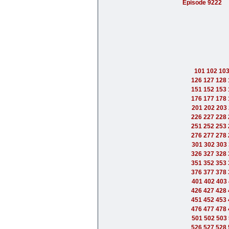
Episode 9222
101
102
10
126
127
128
151
152
153
176
177
178
201
202
203
226
227
228
251
252
253
276
277
278
301
302
303
326
327
328
351
352
353
376
377
378
401
402
403
426
427
428
451
452
453
476
477
478
501
502
503
526
527
528