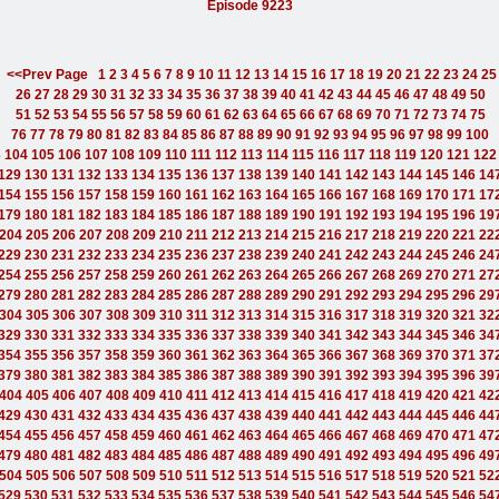
Episode 9223
<<Prev Page
1
2
3
4
5
6
7
8
9
10
11
12
13
14
15
16
17
18
19
20
21
22
23
24
25
26
27
28
29
30
31
32
33
34
35
36
37
38
39
40
41
42
43
44
45
46
47
48
49
50
51
52
53
54
55
56
57
58
59
60
61
62
63
64
65
66
67
68
69
70
71
72
73
74
75
76
77
78
79
80
81
82
83
84
85
86
87
88
89
90
91
92
93
94
95
96
97
98
99
100
3
104
105
106
107
108
109
110
111
112
113
114
115
116
117
118
119
120
121
122
129
130
131
132
133
134
135
136
137
138
139
140
141
142
143
144
145
146
14
154
155
156
157
158
159
160
161
162
163
164
165
166
167
168
169
170
171
17
179
180
181
182
183
184
185
186
187
188
189
190
191
192
193
194
195
196
19
204
205
206
207
208
209
210
211
212
213
214
215
216
217
218
219
220
221
22
229
230
231
232
233
234
235
236
237
238
239
240
241
242
243
244
245
246
24
254
255
256
257
258
259
260
261
262
263
264
265
266
267
268
269
270
271
27
279
280
281
282
283
284
285
286
287
288
289
290
291
292
293
294
295
296
29
304
305
306
307
308
309
310
311
312
313
314
315
316
317
318
319
320
321
32
329
330
331
332
333
334
335
336
337
338
339
340
341
342
343
344
345
346
34
354
355
356
357
358
359
360
361
362
363
364
365
366
367
368
369
370
371
37
379
380
381
382
383
384
385
386
387
388
389
390
391
392
393
394
395
396
39
404
405
406
407
408
409
410
411
412
413
414
415
416
417
418
419
420
421
42
429
430
431
432
433
434
435
436
437
438
439
440
441
442
443
444
445
446
44
454
455
456
457
458
459
460
461
462
463
464
465
466
467
468
469
470
471
47
479
480
481
482
483
484
485
486
487
488
489
490
491
492
493
494
495
496
49
504
505
506
507
508
509
510
511
512
513
514
515
516
517
518
519
520
521
52
529
530
531
532
533
534
535
536
537
538
539
540
541
542
543
544
545
546
54