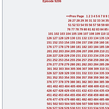
Episode 9206
<<Prev Page
1
2
3
4
5
6
7
8
9
26
27
28
29
30
31
32
33
34
35
51
52
53
54
55
56
57
58
59
60
76
77
78
79
80
81
82
83
84
85
101
102
103
104
105
106
107
108
109
110
1
126
127
128
129
130
131
132
133
134
135
13
151
152
153
154
155
156
157
158
159
160
16
176
177
178
179
180
181
182
183
184
185
18
201
202
203
204
205
206
207
208
209
210
21
226
227
228
229
230
231
232
233
234
235
23
251
252
253
254
255
256
257
258
259
260
26
276
277
278
279
280
281
282
283
284
285
28
301
302
303
304
305
306
307
308
309
310
31
326
327
328
329
330
331
332
333
334
335
33
351
352
353
354
355
356
357
358
359
360
36
376
377
378
379
380
381
382
383
384
385
38
401
402
403
404
405
406
407
408
409
410
41
426
427
428
429
430
431
432
433
434
435
43
451
452
453
454
455
456
457
458
459
460
46
476
477
478
479
480
481
482
483
484
485
48
501
502
503
504
505
506
507
508
509
510
51
526
527
528
529
530
531
532
533
534
535
53