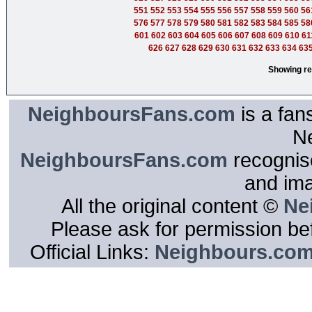
551
552
553
554
555
556
557
558
559
560
56
576
577
578
579
580
581
582
583
584
585
58
601
602
603
604
605
606
607
608
609
610
61
626
627
628
629
630
631
632
633
634
63
Showing re
NeighboursFans.com
is a fan
N
NeighboursFans.com
recognise
and im
All the original content ©
Ne
Please ask for permission bef
Official Links:
Neighbours.co