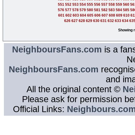
551
552
553
554
555
556
557
558
559
560
56
576
577
578
579
580
581
582
583
584
585
58
601
602
603
604
605
606
607
608
609
610
61
626
627
628
629
630
631
632
633
634
63
Showing r
NeighboursFans.com
is a fan
N
NeighboursFans.com
recognise
and im
All the original content ©
Ne
Please ask for permission bef
Official Links:
Neighbours.co