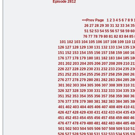
Episode 2812
<<Prev Page
1
2
3
4
5
6
7
8
9
26
27
28
29
30
31
32
33
34
35
51
52
53
54
55
56
57
58
59
60
76
77
78
79
80
81
82
83
84
85
101
102
103
104
105
106
107
108
109
110
1
126
127
128
129
130
131
132
133
134
135
13
151
152
153
154
155
156
157
158
159
160
16
176
177
178
179
180
181
182
183
184
185
18
201
202
203
204
205
206
207
208
209
210
21
226
227
228
229
230
231
232
233
234
235
23
251
252
253
254
255
256
257
258
259
260
26
276
277
278
279
280
281
282
283
284
285
28
301
302
303
304
305
306
307
308
309
310
31
326
327
328
329
330
331
332
333
334
335
33
351
352
353
354
355
356
357
358
359
360
36
376
377
378
379
380
381
382
383
384
385
38
401
402
403
404
405
406
407
408
409
410
41
426
427
428
429
430
431
432
433
434
435
43
451
452
453
454
455
456
457
458
459
460
46
476
477
478
479
480
481
482
483
484
485
48
501
502
503
504
505
506
507
508
509
510
51
526
527
528
529
530
531
532
533
534
535
53