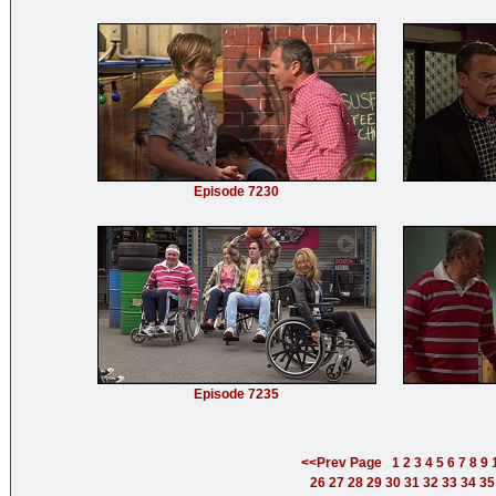
Episode 7230
Episode 7235
<<Prev Page
1
2
3
4
5
6
7
8
9
26
27
28
29
30
31
32
33
34
35