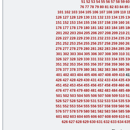
51
52
53
54
55
56
57
58
59
60
76
77
78
79
80
81
82
83
84
85
101
102
103
104
105
106
107
108
109
110
1
126
127
128
129
130
131
132
133
134
135
13
151
152
153
154
155
156
157
158
159
160
16
176
177
178
179
180
181
182
183
184
185
18
201
202
203
204
205
206
207
208
209
210
21
226
227
228
229
230
231
232
233
234
235
23
251
252
253
254
255
256
257
258
259
260
26
276
277
278
279
280
281
282
283
284
285
28
301
302
303
304
305
306
307
308
309
310
31
326
327
328
329
330
331
332
333
334
335
33
351
352
353
354
355
356
357
358
359
360
36
376
377
378
379
380
381
382
383
384
385
38
401
402
403
404
405
406
407
408
409
410
41
426
427
428
429
430
431
432
433
434
435
43
451
452
453
454
455
456
457
458
459
460
46
476
477
478
479
480
481
482
483
484
485
48
501
502
503
504
505
506
507
508
509
510
51
526
527
528
529
530
531
532
533
534
535
53
551
552
553
554
555
556
557
558
559
560
56
576
577
578
579
580
581
582
583
584
585
58
601
602
603
604
605
606
607
608
609
610
61
626
627
628
629
630
631
632
633
634
63