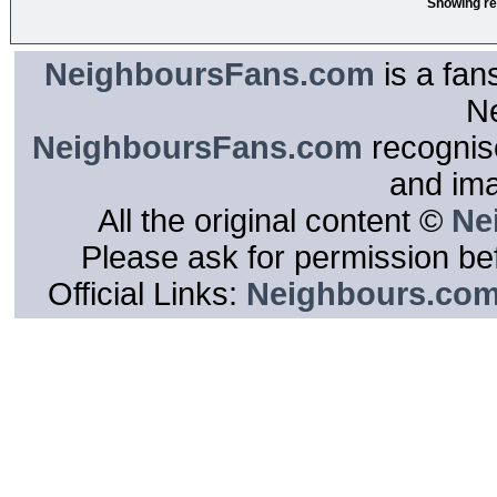
Showing re
NeighboursFans.com
is a fan
N
NeighboursFans.com
recognise
and im
All the original content ©
Ne
Please ask for permission bef
Official Links:
Neighbours.co