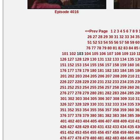
Episode 4016
<<Prev Page
1
2
3
4
5
6
7
8
9
26
27
28
29
30
31
32
33
34
35
51
52
53
54
55
56
57
58
59
60
76
77
78
79
80
81
82
83
84
85
101
102
103
104
105
106
107
108
109
110
1
126
127
128
129
130
131
132
133
134
135
13
151
152
153
154
155
156
157
158
159
160
16
176
177
178
179
180
181
182
183
184
185
18
201
202
203
204
205
206
207
208
209
210
21
226
227
228
229
230
231
232
233
234
235
23
251
252
253
254
255
256
257
258
259
260
26
276
277
278
279
280
281
282
283
284
285
28
301
302
303
304
305
306
307
308
309
310
31
326
327
328
329
330
331
332
333
334
335
33
351
352
353
354
355
356
357
358
359
360
36
376
377
378
379
380
381
382
383
384
385
38
401
402
403
404
405
406
407
408
409
410
41
426
427
428
429
430
431
432
433
434
435
43
451
452
453
454
455
456
457
458
459
460
46
476
477
478
479
480
481
482
483
484
485
48