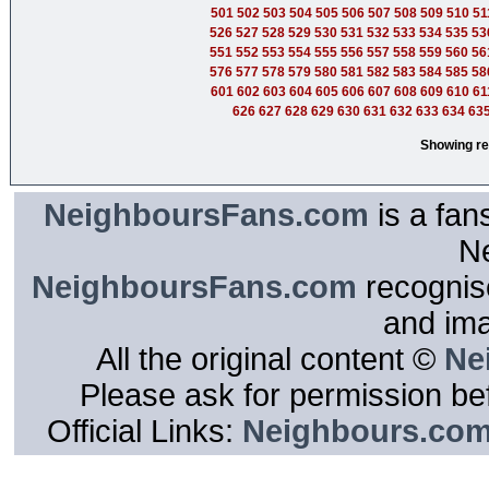
501
502
503
504
505
506
507
508
509
510
51
526
527
528
529
530
531
532
533
534
535
53
551
552
553
554
555
556
557
558
559
560
56
576
577
578
579
580
581
582
583
584
585
58
601
602
603
604
605
606
607
608
609
610
61
626
627
628
629
630
631
632
633
634
63
Showing re
NeighboursFans.com
is a fan
N
NeighboursFans.com
recognise
and im
All the original content ©
Ne
Please ask for permission bef
Official Links:
Neighbours.co